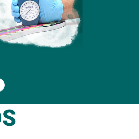
Botão
OS