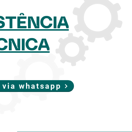
STÊNCIA
CNICA
 via whatsapp